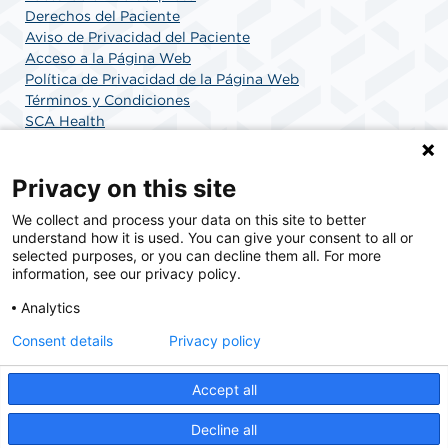
Derechos del Paciente
Aviso de Privacidad del Paciente
Acceso a la Página Web
Política de Privacidad de la Página Web
Términos y Condiciones
SCA Health
Privacy on this site
SCA Health es un proveedor nacional de soluciones
We collect and process your data on this site to better
quirúrgicas comprometido con mejorar la atención
understand how it is used. You can give your consent to all or
médica en Estados Unidos. SCA Health es el socio
selected purposes, or you can decline them all. For more
elegido para la atención quirúrgica.
information, see our privacy policy.
Analytics
Find A Doctor
Encuentre Un Empleo
Consent details
Privacy policy
Accept all
© 2026 Surgery Center at Doral, a physician-owned facility.
Decline all