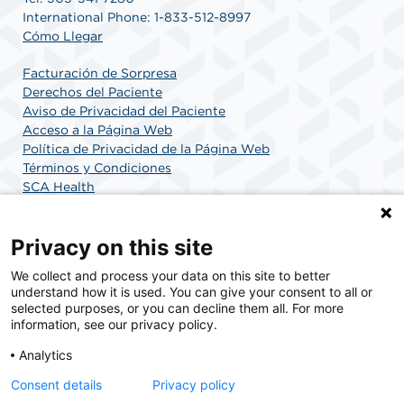
International Phone: 1-833-512-8997
Cómo Llegar
Facturación de Sorpresa
Derechos del Paciente
Aviso de Privacidad del Paciente
Acceso a la Página Web
Política de Privacidad de la Página Web
Términos y Condiciones
SCA Health
Privacy on this site
SCA Health es un proveedor nacional de soluciones
We collect and process your data on this site to better
quirúrgicas comprometido con mejorar la atención
understand how it is used. You can give your consent to all or
médica en Estados Unidos. SCA Health es el socio
selected purposes, or you can decline them all. For more
elegido para la atención quirúrgica.
information, see our privacy policy.
Analytics
Find A Doctor
Encuentre Un Empleo
Consent details
Privacy policy